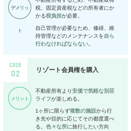
税、固定資産税などの所有者にか
デメリッ
かる
税負担
が必要。
自己管理が必要なため、修繕、維
ト
持管理などのメンテナンスを
自ら
行わなければならない。
case
リゾート会員権を購入
02
不動産所有より
安価で気軽な別荘
ライフ
が楽しめる。
メリット
1ヶ所に限らず
複数の施設
から行
き先や目的に応じてその都度選べ
る。
色々な所
に旅行したい方向